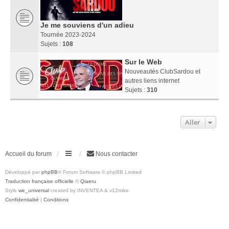
Je me souviens d'un adieu
Tournée 2023-2024
Sujets :
108
Sur le Web
Nouveautés ClubSardou et
autres liens internet
Sujets :
310
Aller
Accueil du forum
Nous contacter
Développé par
phpBB
® Forum Software © phpBB Limited
Traduction française officielle
©
Qiaeru
Style
we_universal
created by INVENTEA & v12mike
Confidentialité
|
Conditions