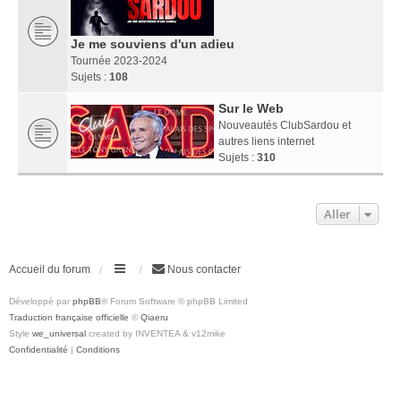
Je me souviens d'un adieu
Tournée 2023-2024
Sujets :
108
Sur le Web
Nouveautés ClubSardou et
autres liens internet
Sujets :
310
Aller
Accueil du forum
Nous contacter
Développé par
phpBB
® Forum Software © phpBB Limited
Traduction française officielle
©
Qiaeru
Style
we_universal
created by INVENTEA & v12mike
Confidentialité
|
Conditions