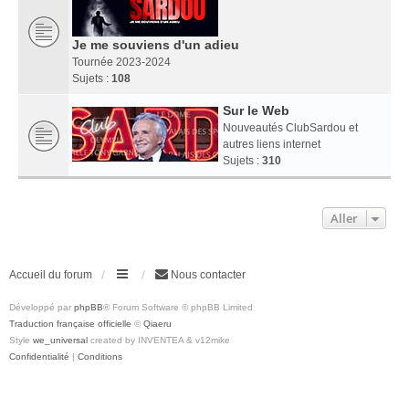
Je me souviens d'un adieu
Tournée 2023-2024
Sujets :
108
Sur le Web
Nouveautés ClubSardou et
autres liens internet
Sujets :
310
Aller
Accueil du forum
Nous contacter
Développé par
phpBB
® Forum Software © phpBB Limited
Traduction française officielle
©
Qiaeru
Style
we_universal
created by INVENTEA & v12mike
Confidentialité
|
Conditions