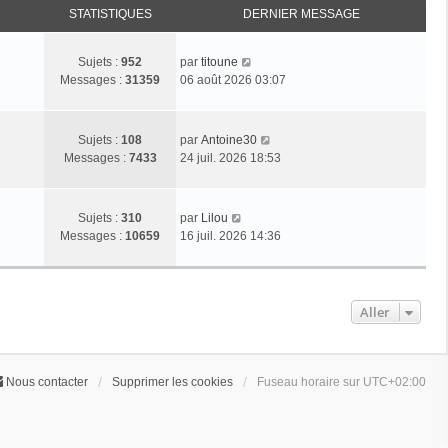
STATISTIQUES
DERNIER MESSAGE
C
Sujets :
952
par
titoune
o
Messages :
31359
06 août 2026 03:07
n
s
u
C
Sujets :
108
par
Antoine30
l
o
Messages :
7433
24 juil. 2026 18:53
t
n
e
s
r
u
C
Sujets :
310
par
Lilou
l
l
o
Messages :
10659
16 juil. 2026 14:36
e
t
n
d
e
s
e
r
u
r
l
l
Aller
n
e
t
i
d
e
e
e
r
r
r
l
Nous contacter
Supprimer les cookies
Fuseau horaire sur
UTC+02:00
m
n
e
e
i
d
s
e
e
s
r