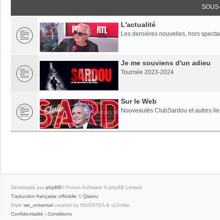
SOUS
L'actualité
Les dernières nouvelles, hors specta
Je me souviens d'un adieu
Tournée 2023-2024
Sur le Web
Nouveautés ClubSardou et autres lien
Développé par
phpBB
® Forum Software © phpBB Limited
Traduction française officielle
©
Qiaeru
Style
we_universal
created by INVENTEA & v12mike
Confidentialité
|
Conditions