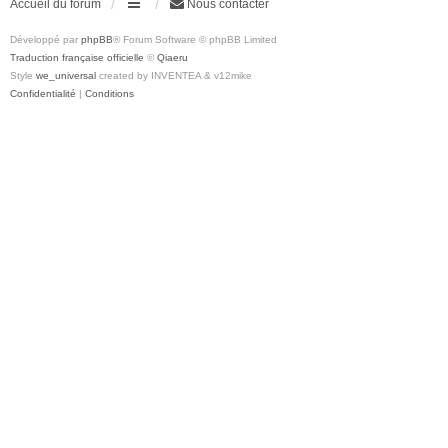
Accueil du forum
Nous contacter
Développé par
phpBB
® Forum Software © phpBB Limited
Traduction française officielle
©
Qiaeru
Style
we_universal
created by INVENTEA & v12mike
Confidentialité
|
Conditions