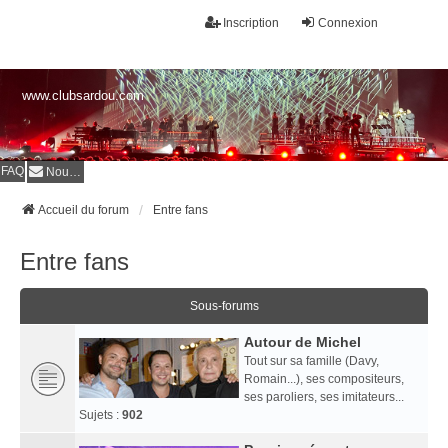
Inscription
Connexion
www.clubsardou.com
FAQ
Nous contacter
Accueil du forum
Entre fans
Entre fans
Sous-forums
Autour de Michel
Tout sur sa famille (Davy,
Romain...), ses compositeurs,
ses paroliers, ses imitateurs...
Sujets :
902