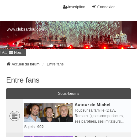
Inscription
Connexion
www.clubsardou.com
FAQ
Nous contacter
Accueil du forum
Entre fans
Entre fans
Sous-forums
Autour de Michel
Tout sur sa famille (Davy,
Romain...), ses compositeurs,
ses paroliers, ses imitateurs...
Sujets :
902