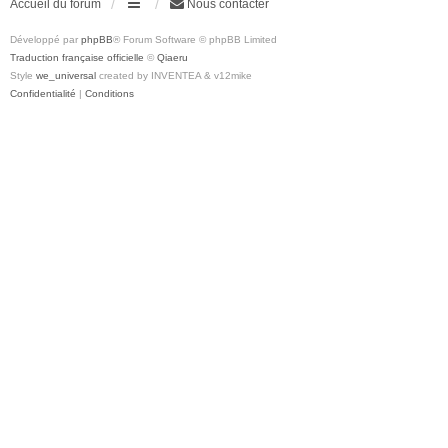
Accueil du forum
Nous contacter
Développé par
phpBB
® Forum Software © phpBB Limited
Traduction française officielle
©
Qiaeru
Style
we_universal
created by INVENTEA & v12mike
Confidentialité
|
Conditions