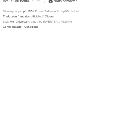
Accueil du forum
Nous contacter
Développé par
phpBB
® Forum Software © phpBB Limited
Traduction française officielle
©
Qiaeru
Style
we_universal
created by INVENTEA & v12mike
Confidentialité
|
Conditions