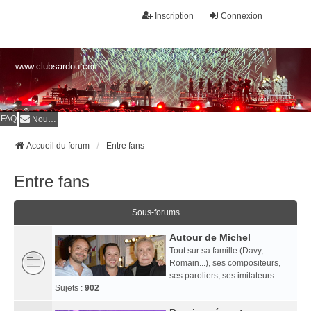
Inscription
Connexion
www.clubsardou.com
FAQ
Nous contacter
Accueil du forum
Entre fans
Entre fans
Sous-forums
Autour de Michel
Tout sur sa famille (Davy,
Romain...), ses compositeurs,
ses paroliers, ses imitateurs...
Sujets :
902