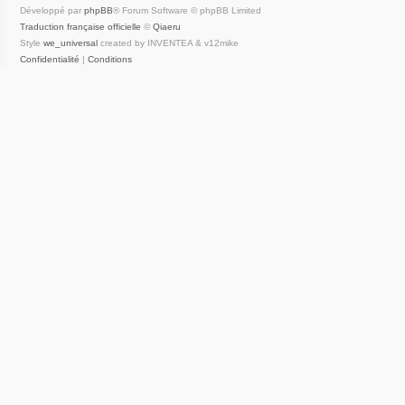
Développé par
phpBB
® Forum Software © phpBB Limited
Traduction française officielle
©
Qiaeru
Style
we_universal
created by INVENTEA & v12mike
Confidentialité
|
Conditions