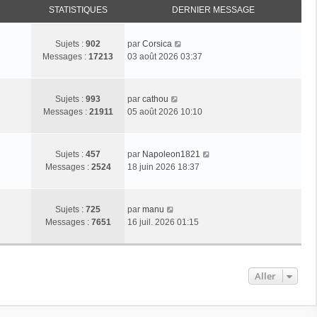
STATISTIQUES
DERNIER MESSAGE
C
Sujets :
902
par
Corsica
o
Messages :
17213
03 août 2026 03:37
n
s
u
C
Sujets :
993
par
cathou
l
o
Messages :
21911
05 août 2026 10:10
t
n
e
s
r
u
C
Sujets :
457
par
Napoleon1821
l
l
o
Messages :
2524
18 juin 2026 18:37
e
t
n
d
e
s
e
r
u
C
r
Sujets :
725
par
manu
l
l
o
n
Messages :
7651
16 juil. 2026 01:15
e
t
n
i
d
e
s
e
e
r
u
r
r
l
l
m
Aller
n
e
t
e
i
d
e
s
e
e
r
s
r