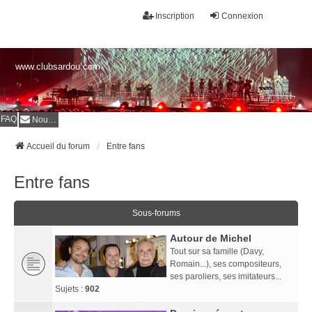
Inscription
Connexion
www.clubsardou.com
FAQ
Nous contacter
Accueil du forum
Entre fans
Entre fans
Sous-forums
Autour de Michel
Tout sur sa famille (Davy,
Romain...), ses compositeurs,
ses paroliers, ses imitateurs...
Sujets :
902