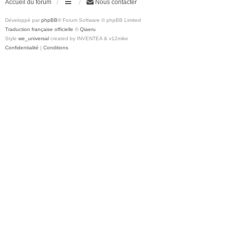
Accueil du forum
Nous contacter
Développé par
phpBB
® Forum Software © phpBB Limited
Traduction française officielle
©
Qiaeru
Style
we_universal
created by INVENTEA & v12mike
Confidentialité
|
Conditions