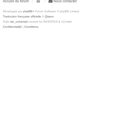
Accueil du forum
Nous contacter
Développé par
phpBB
® Forum Software © phpBB Limited
Traduction française officielle
©
Qiaeru
Style
we_universal
created by INVENTEA & v12mike
Confidentialité
|
Conditions