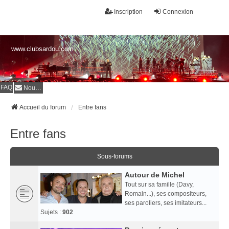
Inscription
Connexion
www.clubsardou.com
FAQ
Nous contacter
Accueil du forum
Entre fans
Entre fans
Sous-forums
Autour de Michel
Tout sur sa famille (Davy,
Romain...), ses compositeurs,
ses paroliers, ses imitateurs...
Sujets :
902