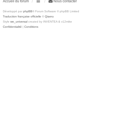
Accueil du forum
Nous contacter
Développé par
phpBB
® Forum Software © phpBB Limited
Traduction française officielle
©
Qiaeru
Style
we_universal
created by INVENTEA & v12mike
Confidentialité
|
Conditions