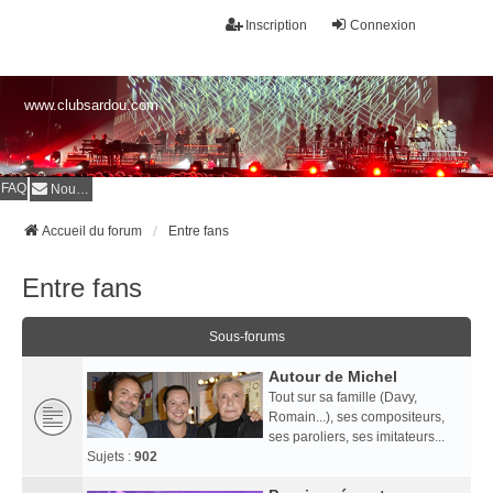
Inscription
Connexion
www.clubsardou.com
FAQ
Nous contacter
Accueil du forum
Entre fans
Entre fans
Sous-forums
Autour de Michel
Tout sur sa famille (Davy,
Romain...), ses compositeurs,
ses paroliers, ses imitateurs...
Sujets :
902