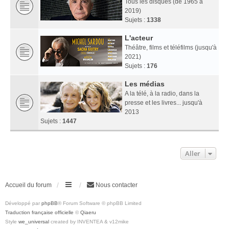
Tous les disques (de 1965 à
2019)
Sujets :
1338
L'acteur
Théâtre, films et téléfilms (jusqu'à
2021)
Sujets :
176
Les médias
A la télé, à la radio, dans la
presse et les livres... jusqu'à
2013
Sujets :
1447
Aller
Accueil du forum
Nous contacter
Développé par
phpBB
® Forum Software © phpBB Limited
Traduction française officielle
©
Qiaeru
Style
we_universal
created by INVENTEA & v12mike