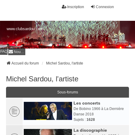
Inscription
Connexion
www.clubsardou.com
FAQ
Nous contacter
Accueil du forum
Michel Sardou, l'artiste
Michel Sardou, l'artiste
Sous-forums
Les concerts
De Bobino 1966 à La Dernière
Danse 2018
Sujets :
1628
La discographie