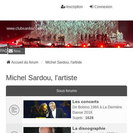
Inscription
Connexion
www.clubsardou.com
FAQ
Nous contacter
Accueil du forum
Michel Sardou, l'artiste
Michel Sardou, l'artiste
Sous-forums
Les concerts
De Bobino 1966 à La Dernière
Danse 2018
Sujets :
1628
La discographie