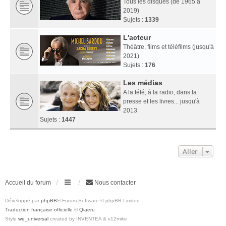
Tous les disques (de 1965 à
2019)
Sujets :
1339
L'acteur
Théâtre, films et téléfilms (jusqu'à
2021)
Sujets :
176
Les médias
A la télé, à la radio, dans la
presse et les livres... jusqu'à
2013
Sujets :
1447
Aller
Accueil du forum
Nous contacter
Développé par
phpBB
® Forum Software © phpBB Limited
Traduction française officielle
©
Qiaeru
Style
we_universal
created by INVENTEA & v12mike