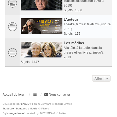
Tous les disques (de 1965 à
2019)
Sujets :
1338
L'acteur
Théâtre, films et téléfilms (jusqu'à
2021)
Sujets :
176
Les médias
A la télé, à la radio, dans la
presse et les livres... jusqu'à
2013
Sujets :
1447
Aller
Accueil du forum
Nous contacter
Développé par
phpBB
® Forum Software © phpBB Limited
Traduction française officielle
©
Qiaeru
Style
we_universal
created by INVENTEA & v12mike