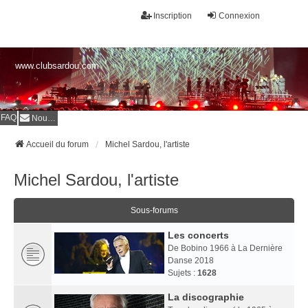
Inscription
Connexion
www.clubsardou.com
FAQ
Nous contacter
Accueil du forum
Michel Sardou, l'artiste
Michel Sardou, l'artiste
Sous-forums
Les concerts
De Bobino 1966 à La Dernière
Danse 2018
Sujets :
1628
La discographie