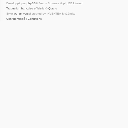
Développé par
phpBB
® Forum Software © phpBB Limited
Traduction française officielle
©
Qiaeru
Style
we_universal
created by INVENTEA & v12mike
Confidentialité
|
Conditions