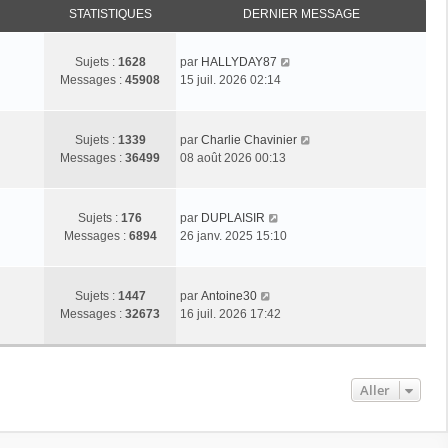
STATISTIQUES
DERNIER MESSAGE
C
Sujets :
1628
par
HALLYDAY87
o
Messages :
45908
15 juil. 2026 02:14
n
s
u
C
Sujets :
1339
par
Charlie Chavinier
l
o
Messages :
36499
08 août 2026 00:13
t
n
e
s
r
u
C
Sujets :
176
par
DUPLAISIR
l
l
o
Messages :
6894
26 janv. 2025 15:10
e
t
n
d
e
s
e
r
u
C
r
Sujets :
1447
par
Antoine30
l
l
o
n
Messages :
32673
16 juil. 2026 17:42
e
t
n
i
d
e
s
e
e
r
u
r
r
l
l
m
Aller
n
e
t
e
i
d
e
s
e
e
r
s
r