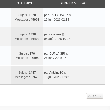
STATISTIQUES
DERNIER MESSAGE
C
Sujets :
1628
par
HALLYDAY87
o
Messages :
45908
15 juil. 2026 02:14
n
s
u
C
Sujets :
1338
par
calimero
l
o
Messages :
36498
05 août 2026 10:32
t
n
e
s
r
u
C
Sujets :
176
par
DUPLAISIR
l
l
o
Messages :
6894
26 janv. 2025 15:10
e
t
n
d
e
s
e
r
u
C
r
Sujets :
1447
par
Antoine30
l
l
o
n
Messages :
32673
16 juil. 2026 17:42
e
t
n
i
d
e
s
e
e
r
u
r
r
l
l
m
Aller
n
e
t
e
i
d
e
s
e
e
r
s
r