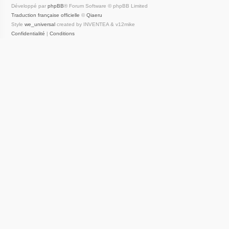
Développé par
phpBB
® Forum Software © phpBB Limited
Traduction française officielle
©
Qiaeru
Style
we_universal
created by INVENTEA & v12mike
Confidentialité
|
Conditions