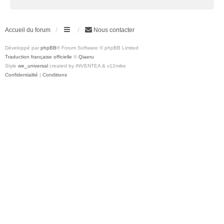
Accueil du forum
Nous contacter
Développé par
phpBB
® Forum Software © phpBB Limited
Traduction française officielle
©
Qiaeru
Style
we_universal
created by INVENTEA & v12mike
Confidentialité
|
Conditions