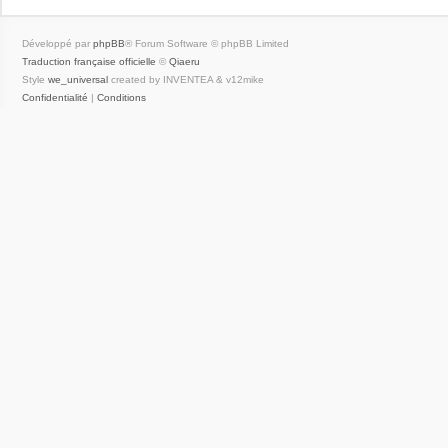
Développé par
phpBB
® Forum Software © phpBB Limited
Traduction française officielle
©
Qiaeru
Style
we_universal
created by INVENTEA & v12mike
Confidentialité
|
Conditions