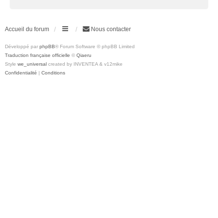
Accueil du forum
Nous contacter
Développé par
phpBB
® Forum Software © phpBB Limited
Traduction française officielle
©
Qiaeru
Style
we_universal
created by INVENTEA & v12mike
Confidentialité
|
Conditions