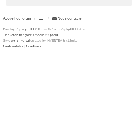
Accueil du forum
Nous contacter
Développé par
phpBB
® Forum Software © phpBB Limited
Traduction française officielle
©
Qiaeru
Style
we_universal
created by INVENTEA & v12mike
Confidentialité
|
Conditions