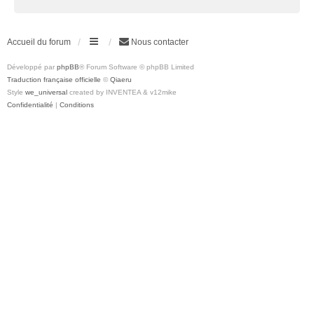
Accueil du forum
Nous contacter
Développé par
phpBB
® Forum Software © phpBB Limited
Traduction française officielle
©
Qiaeru
Style
we_universal
created by INVENTEA & v12mike
Confidentialité
|
Conditions