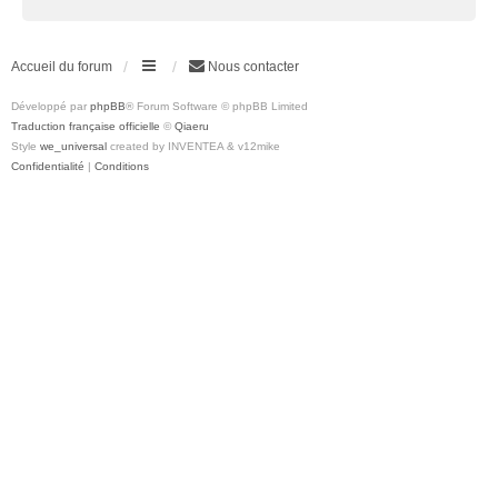
Accueil du forum
Nous contacter
Développé par
phpBB
® Forum Software © phpBB Limited
Traduction française officielle
©
Qiaeru
Style
we_universal
created by INVENTEA & v12mike
Confidentialité
|
Conditions