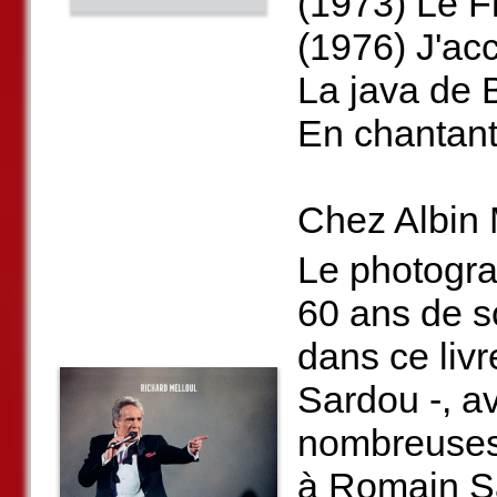
(1973) Le F
(1976) J'ac
La java de 
En chantant
Chez Albin 
Le photogra
60 ans de s
dans ce liv
Sardou -, a
nombreuses 
à Romain Sa