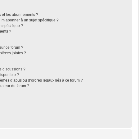
ris et les abonnements ?
 m’abonner à un sujet spécifique ?
 spécifique ?
ments ?
sur ce forum ?
pièces jointes ?
e discussions ?
disponible ?
lèmes d’abus ou d’ordres légaux liés à ce forum ?
rateur du forum ?