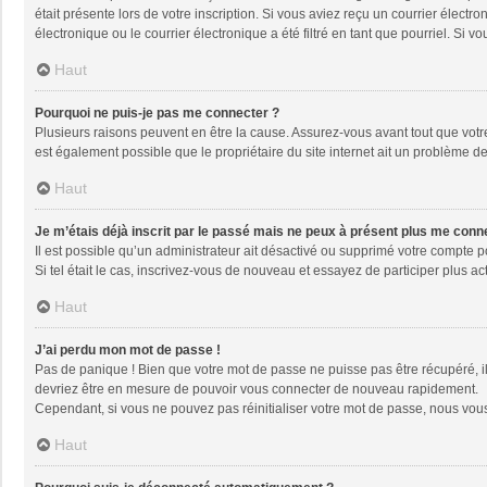
était présente lors de votre inscription. Si vous aviez reçu un courrier élec
électronique ou le courrier électronique a été filtré en tant que pourriel. Si
Haut
Pourquoi ne puis-je pas me connecter ?
Plusieurs raisons peuvent en être la cause. Assurez-vous avant tout que votre 
est également possible que le propriétaire du site internet ait un problème de 
Haut
Je m’étais déjà inscrit par le passé mais ne peux à présent plus me conn
Il est possible qu’un administrateur ait désactivé ou supprimé votre compte 
Si tel était le cas, inscrivez-vous de nouveau et essayez de participer plus 
Haut
J’ai perdu mon mot de passe !
Pas de panique ! Bien que votre mot de passe ne puisse pas être récupéré, il 
devriez être en mesure de pouvoir vous connecter de nouveau rapidement.
Cependant, si vous ne pouvez pas réinitialiser votre mot de passe, nous vous
Haut