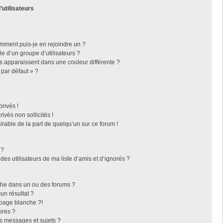
’utilisateurs
omment puis-je en rejoindre un ?
 d’un groupe d’utilisateurs ?
rs apparaissent dans une couleur différente ?
 par défaut » ?
rivés !
vés non sollicités !
irable de la part de quelqu’un sur ce forum !
 ?
es utilisateurs de ma liste d’amis et d’ignorés ?
che dans un ou des forums ?
n résultat ?
page blanche ?!
bres ?
s messages et sujets ?