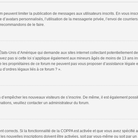
rum peuvent limiter la publication de messages aux utilisateurs inscrits. En vous in
 d’avatars personnalisés, l’utilisation de la messagerie privée, l’envoi de courriers
s recommandons de le faire.
 États-Unis d’Amérique qui demande aux sites internet collectant potentiellement
vez pas si cette loi s’applique également aux mineurs âgés de moins de 13 ans insc
e les propriétaires de ce forum ne peuvent pas vous proposer d’assistance légale et
 d’ordres légaux liés à ce forum ? ».
fin d’empêcher les nouveaux visiteurs de s’inscrire. De même, il est également possi
rmations, veuillez contacter un administrateur du forum.
ent corrects. Si la fonctionnalité de la COPPA est activée et que vous avez spécifié
s nouvelles inscriptions doivent être activées, soit par vous-même ou soit par un a