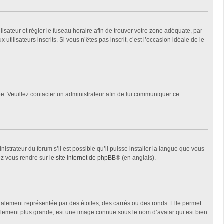
tilisateur et régler le fuseau horaire afin de trouver votre zone adéquate, par
ilisateurs inscrits. Si vous n’êtes pas inscrit, c’est l’occasion idéale de le
née. Veuillez contacter un administrateur afin de lui communiquer ce
istrateur du forum s’il est possible qu’il puisse installer la langue que vous
lez vous rendre sur
le site internet de phpBB
® (en anglais).
ralement représentée par des étoiles, des carrés ou des ronds. Elle permet
éralement plus grande, est une image connue sous le nom d’avatar qui est bien