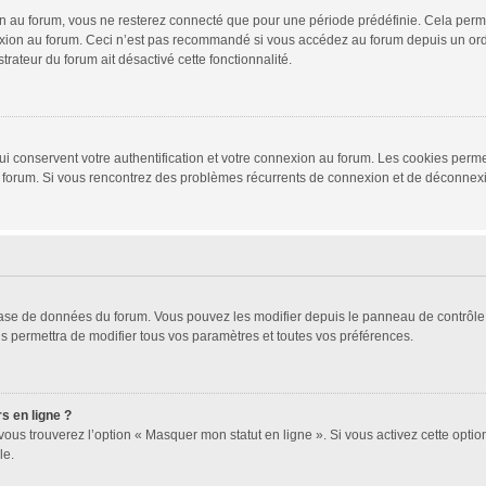
 au forum, vous ne resterez connecté que pour une période prédéfinie. Cela permet 
xion au forum. Ceci n’est pas recommandé si vous accédez au forum depuis un ordina
trateur du forum ait désactivé cette fonctionnalité.
i conservent votre authentification et votre connexion au forum. Les cookies permet
r du forum. Si vous rencontrez des problèmes récurrents de connexion et de déconne
 base de données du forum. Vous pouvez les modifier depuis le panneau de contrôle d
s permettra de modifier tous vos paramètres et toutes vos préférences.
s en ligne ?
vous trouverez l’option « Masquer mon statut en ligne ». Si vous activez cette opti
le.