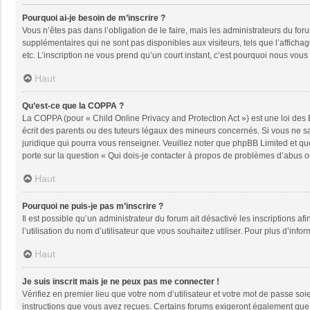
Pourquoi ai-je besoin de m’inscrire ?
Vous n’êtes pas dans l’obligation de le faire, mais les administrateurs du fo
supplémentaires qui ne sont pas disponibles aux visiteurs, tels que l’affichage
etc. L’inscription ne vous prend qu’un court instant, c’est pourquoi nous vou
Haut
Qu’est-ce que la COPPA ?
La COPPA (pour « Child Online Privacy and Protection Act ») est une loi des
écrit des parents ou des tuteurs légaux des mineurs concernés. Si vous ne sa
juridique qui pourra vous renseigner. Veuillez noter que phpBB Limited et qu
porte sur la question « Qui dois-je contacter à propos de problèmes d’abus ou
Haut
Pourquoi ne puis-je pas m’inscrire ?
Il est possible qu’un administrateur du forum ait désactivé les inscriptions a
l’utilisation du nom d’utilisateur que vous souhaitez utiliser. Pour plus d’info
Haut
Je suis inscrit mais je ne peux pas me connecter !
Vérifiez en premier lieu que votre nom d’utilisateur et votre mot de passe soi
instructions que vous avez reçues. Certains forums exigeront également que le