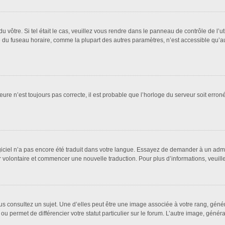
 du vôtre. Si tel était le cas, veuillez vous rendre dans le panneau de contrôle de l’u
u fuseau horaire, comme la plupart des autres paramètres, n’est accessible qu’aux ut
eure n’est toujours pas correcte, il est probable que l’horloge du serveur soit erro
logiciel n’a pas encore été traduit dans votre langue. Essayez de demander à un admin
ter volontaire et commencer une nouvelle traduction. Pour plus d’informations, veuil
us consultez un sujet. Une d’elles peut être une image associée à votre rang, géné
ou permet de différencier votre statut particulier sur le forum. L’autre image, gén