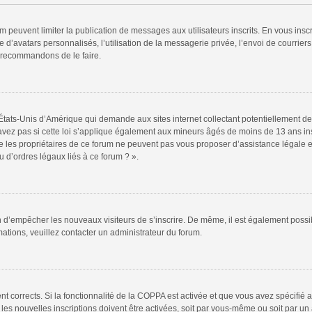
rum peuvent limiter la publication de messages aux utilisateurs inscrits. En vous in
 d’avatars personnalisés, l’utilisation de la messagerie privée, l’envoi de courriers
s recommandons de le faire.
 États-Unis d’Amérique qui demande aux sites internet collectant potentiellement
vez pas si cette loi s’applique également aux mineurs âgés de moins de 13 ans insc
e les propriétaires de ce forum ne peuvent pas vous proposer d’assistance légale et
 d’ordres légaux liés à ce forum ? ».
fin d’empêcher les nouveaux visiteurs de s’inscrire. De même, il est également possi
rmations, veuillez contacter un administrateur du forum.
ent corrects. Si la fonctionnalité de la COPPA est activée et que vous avez spécifié
s nouvelles inscriptions doivent être activées, soit par vous-même ou soit par un a