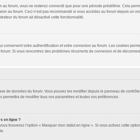
 au forum, vous ne resterez connecté que pour une période prédéfinie. Cela permet 
xion au forum. Ceci n’est pas recommandé si vous accédez au forum depuis un ordina
trateur du forum ait désactivé cette fonctionnalité.
i conservent votre authentification et votre connexion au forum. Les cookies permet
r du forum. Si vous rencontrez des problèmes récurrents de connexion et de déconne
 base de données du forum. Vous pouvez les modifier depuis le panneau de contrôle d
s permettra de modifier tous vos paramètres et toutes vos préférences.
s en ligne ?
vous trouverez l’option « Masquer mon statut en ligne ». Si vous activez cette opti
le.