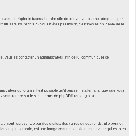
tilisateur et régler le fuseau horaire afin de trouver votre zone adéquate, par
ilisateurs inscrits. Si vous n’êtes pas inscrit, c’est l’occasion idéale de le
née. Veuillez contacter un administrateur afin de lui communiquer ce
istrateur du forum s’il est possible qu’il puisse installer la langue que vous
lez vous rendre sur
le site internet de phpBB
® (en anglais).
ralement représentée par des étoiles, des carrés ou des ronds. Elle permet
éralement plus grande, est une image connue sous le nom d’avatar qui est bien