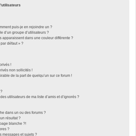
’utilisateurs
omment puis-je en rejoindre un ?
 d’un groupe d’utilisateurs ?
rs apparaissent dans une couleur différente ?
 par défaut » ?
rivés !
vés non sollicités !
irable de la part de quelqu’un sur ce forum !
 ?
es utilisateurs de ma liste d’amis et d’ignorés ?
che dans un ou des forums ?
n résultat ?
page blanche ?!
bres ?
s messages et sujets ?