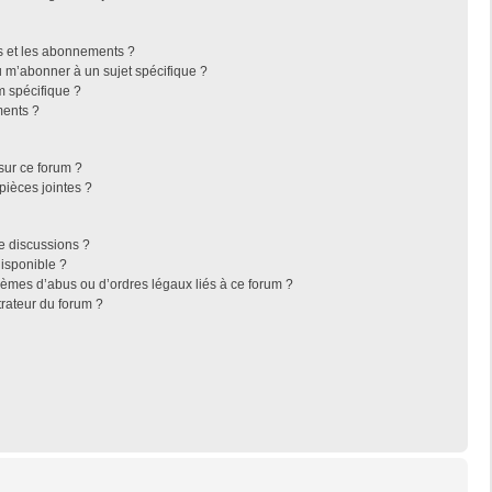
ris et les abonnements ?
 m’abonner à un sujet spécifique ?
 spécifique ?
ments ?
sur ce forum ?
pièces jointes ?
e discussions ?
disponible ?
lèmes d’abus ou d’ordres légaux liés à ce forum ?
rateur du forum ?