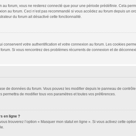
 au forum, vous ne resterez connecté que pour une période prédéfinie. Cela permet 
xion au forum. Ceci n’est pas recommandé si vous accédez au forum depuis un ordina
trateur du forum ait désactivé cette fonctionnalité.
i conservent votre authentification et votre connexion au forum. Les cookies permet
r du forum. Si vous rencontrez des problèmes récurrents de connexion et de déconne
 base de données du forum. Vous pouvez les modifier depuis le panneau de contrôle d
s permettra de modifier tous vos paramètres et toutes vos préférences.
s en ligne ?
vous trouverez l’option « Masquer mon statut en ligne ». Si vous activez cette opti
le.