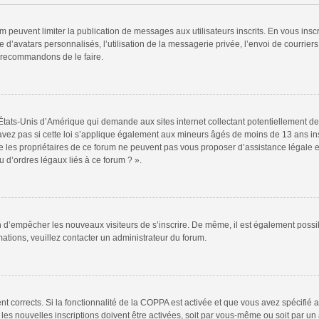
rum peuvent limiter la publication de messages aux utilisateurs inscrits. En vous in
 d’avatars personnalisés, l’utilisation de la messagerie privée, l’envoi de courriers
s recommandons de le faire.
 États-Unis d’Amérique qui demande aux sites internet collectant potentiellement
vez pas si cette loi s’applique également aux mineurs âgés de moins de 13 ans insc
e les propriétaires de ce forum ne peuvent pas vous proposer d’assistance légale et
 d’ordres légaux liés à ce forum ? ».
fin d’empêcher les nouveaux visiteurs de s’inscrire. De même, il est également possi
rmations, veuillez contacter un administrateur du forum.
ent corrects. Si la fonctionnalité de la COPPA est activée et que vous avez spécifié
s nouvelles inscriptions doivent être activées, soit par vous-même ou soit par un a