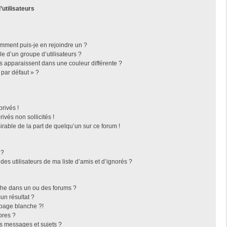
’utilisateurs
omment puis-je en rejoindre un ?
 d’un groupe d’utilisateurs ?
rs apparaissent dans une couleur différente ?
 par défaut » ?
rivés !
vés non sollicités !
irable de la part de quelqu’un sur ce forum !
 ?
es utilisateurs de ma liste d’amis et d’ignorés ?
che dans un ou des forums ?
n résultat ?
page blanche ?!
bres ?
s messages et sujets ?