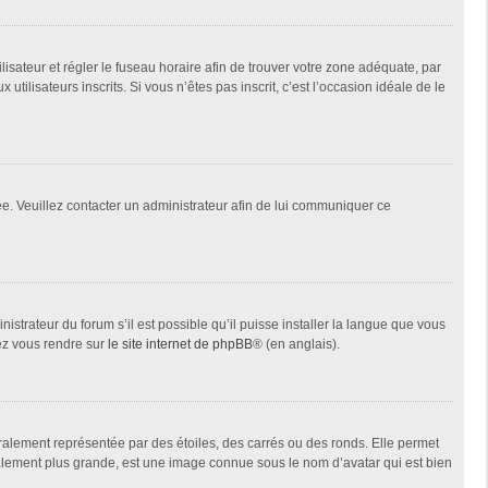
tilisateur et régler le fuseau horaire afin de trouver votre zone adéquate, par
ilisateurs inscrits. Si vous n’êtes pas inscrit, c’est l’occasion idéale de le
née. Veuillez contacter un administrateur afin de lui communiquer ce
istrateur du forum s’il est possible qu’il puisse installer la langue que vous
lez vous rendre sur
le site internet de phpBB
® (en anglais).
ralement représentée par des étoiles, des carrés ou des ronds. Elle permet
éralement plus grande, est une image connue sous le nom d’avatar qui est bien