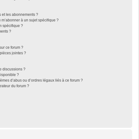
ris et les abonnements ?
 m’abonner à un sujet spécifique ?
 spécifique ?
ments ?
sur ce forum ?
pièces jointes ?
e discussions ?
disponible ?
lèmes d’abus ou d’ordres légaux liés à ce forum ?
rateur du forum ?