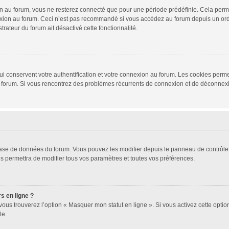
 au forum, vous ne resterez connecté que pour une période prédéfinie. Cela permet 
xion au forum. Ceci n’est pas recommandé si vous accédez au forum depuis un ordina
trateur du forum ait désactivé cette fonctionnalité.
i conservent votre authentification et votre connexion au forum. Les cookies permet
r du forum. Si vous rencontrez des problèmes récurrents de connexion et de déconne
 base de données du forum. Vous pouvez les modifier depuis le panneau de contrôle d
s permettra de modifier tous vos paramètres et toutes vos préférences.
s en ligne ?
vous trouverez l’option « Masquer mon statut en ligne ». Si vous activez cette opti
le.