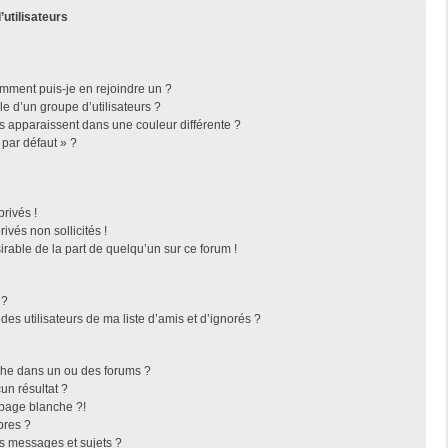
’utilisateurs
omment puis-je en rejoindre un ?
 d’un groupe d’utilisateurs ?
rs apparaissent dans une couleur différente ?
 par défaut » ?
rivés !
vés non sollicités !
irable de la part de quelqu’un sur ce forum !
 ?
es utilisateurs de ma liste d’amis et d’ignorés ?
che dans un ou des forums ?
n résultat ?
page blanche ?!
bres ?
s messages et sujets ?