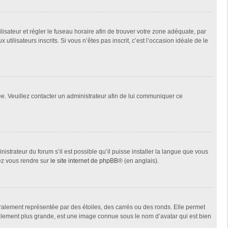
tilisateur et régler le fuseau horaire afin de trouver votre zone adéquate, par
ilisateurs inscrits. Si vous n’êtes pas inscrit, c’est l’occasion idéale de le
née. Veuillez contacter un administrateur afin de lui communiquer ce
istrateur du forum s’il est possible qu’il puisse installer la langue que vous
lez vous rendre sur
le site internet de phpBB
® (en anglais).
ralement représentée par des étoiles, des carrés ou des ronds. Elle permet
éralement plus grande, est une image connue sous le nom d’avatar qui est bien