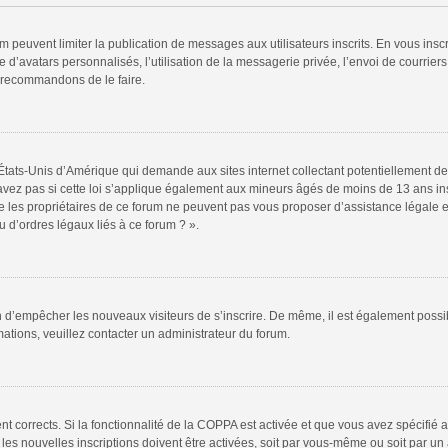
rum peuvent limiter la publication de messages aux utilisateurs inscrits. En vous in
 d’avatars personnalisés, l’utilisation de la messagerie privée, l’envoi de courriers
s recommandons de le faire.
 États-Unis d’Amérique qui demande aux sites internet collectant potentiellement
vez pas si cette loi s’applique également aux mineurs âgés de moins de 13 ans insc
e les propriétaires de ce forum ne peuvent pas vous proposer d’assistance légale et
 d’ordres légaux liés à ce forum ? ».
fin d’empêcher les nouveaux visiteurs de s’inscrire. De même, il est également possi
rmations, veuillez contacter un administrateur du forum.
ent corrects. Si la fonctionnalité de la COPPA est activée et que vous avez spécifié
s nouvelles inscriptions doivent être activées, soit par vous-même ou soit par un a