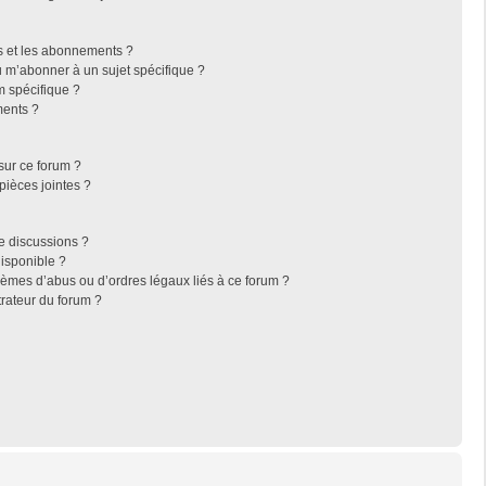
ris et les abonnements ?
 m’abonner à un sujet spécifique ?
 spécifique ?
ments ?
sur ce forum ?
pièces jointes ?
e discussions ?
disponible ?
lèmes d’abus ou d’ordres légaux liés à ce forum ?
rateur du forum ?