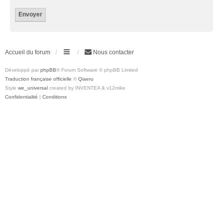
Accueil du forum
Nous contacter
Développé par
phpBB
® Forum Software © phpBB Limited
Traduction française officielle
©
Qiaeru
Style
we_universal
created by INVENTEA & v12mike
Confidentialité
|
Conditions