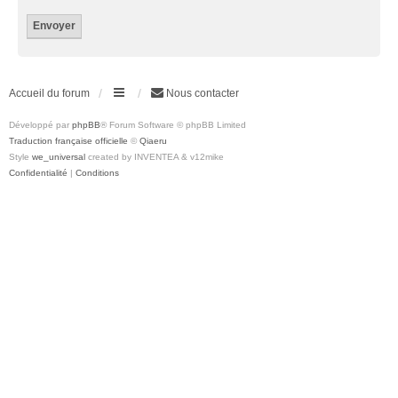
Accueil du forum
Nous contacter
Développé par
phpBB
® Forum Software © phpBB Limited
Traduction française officielle
©
Qiaeru
Style
we_universal
created by INVENTEA & v12mike
Confidentialité
|
Conditions