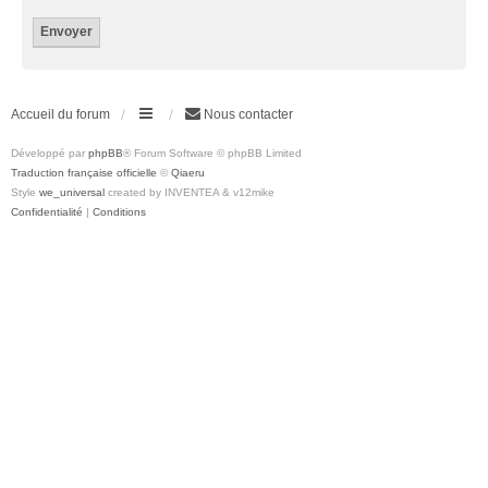
Accueil du forum
Nous contacter
Développé par
phpBB
® Forum Software © phpBB Limited
Traduction française officielle
©
Qiaeru
Style
we_universal
created by INVENTEA & v12mike
Confidentialité
|
Conditions