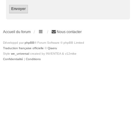
Accueil du forum
Nous contacter
Développé par
phpBB
® Forum Software © phpBB Limited
Traduction française officielle
©
Qiaeru
Style
we_universal
created by INVENTEA & v12mike
Confidentialité
|
Conditions