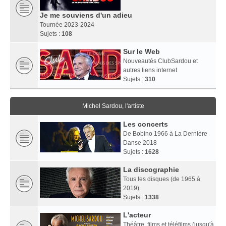
Je me souviens d'un adieu
Tournée 2023-2024
Sujets :
108
Sur le Web
Nouveautés ClubSardou et
autres liens internet
Sujets :
310
Michel Sardou, l'artiste
Les concerts
De Bobino 1966 à La Dernière
Danse 2018
Sujets :
1628
La discographie
Tous les disques (de 1965 à
2019)
Sujets :
1338
L'acteur
Théâtre, films et téléfilms (jusqu'à