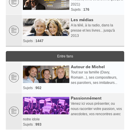
2021)
Sujets :
176
Les médias
A la télé, à la radio, dans la
presse et les livres... jusqu'à
2013
Sujets :
1447
Entre fans
Autour de Michel
Tout sur sa famille (Davy,
Romain...), ses compositeurs,
ses paroliers, ses imitateurs...
Sujets :
902
Passionnément
Venez ici vous présenter, ou
nous raconter votre passion, vos
anecdotes, vos rencontres avec
notre idole
Sujets :
993