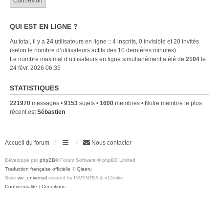
QUI EST EN LIGNE ?
Au total, il y a
24
utilisateurs en ligne :: 4 inscrits, 0 invisible et 20 invités
(selon le nombre d’utilisateurs actifs des 10 dernières minutes)
Le nombre maximal d’utilisateurs en ligne simultanément a été de
2104
le
24 févr. 2026 06:35
STATISTIQUES
221970
messages •
9153
sujets •
1600
membres • Notre membre le plus
récent est
Sébastien
Accueil du forum
Nous contacter
Développé par
phpBB
® Forum Software © phpBB Limited
Traduction française officielle
©
Qiaeru
Style
we_universal
created by INVENTEA & v12mike
Confidentialité
|
Conditions