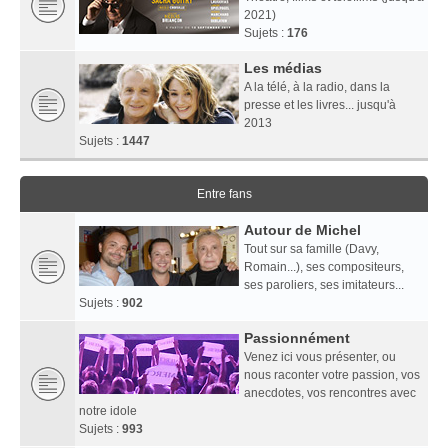
2021)
Sujets :
176
Les médias
A la télé, à la radio, dans la
presse et les livres... jusqu'à
2013
Sujets :
1447
Entre fans
Autour de Michel
Tout sur sa famille (Davy,
Romain...), ses compositeurs,
ses paroliers, ses imitateurs...
Sujets :
902
Passionnément
Venez ici vous présenter, ou
nous raconter votre passion, vos
anecdotes, vos rencontres avec
notre idole
Sujets :
993