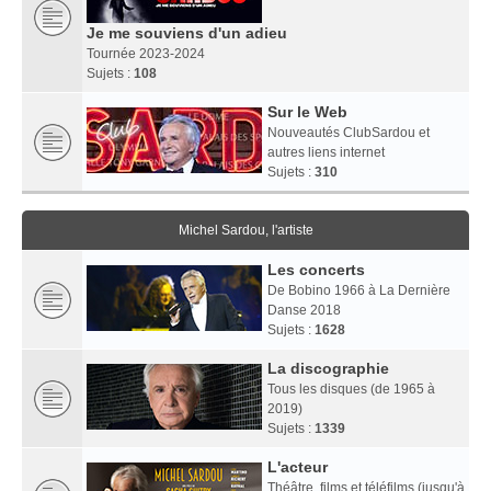
Je me souviens d'un adieu
Tournée 2023-2024
Sujets :
108
Sur le Web
Nouveautés ClubSardou et
autres liens internet
Sujets :
310
Michel Sardou, l'artiste
Les concerts
De Bobino 1966 à La Dernière
Danse 2018
Sujets :
1628
La discographie
Tous les disques (de 1965 à
2019)
Sujets :
1339
L'acteur
Théâtre, films et téléfilms (jusqu'à