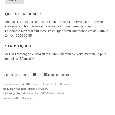
QUI EST EN LIGNE ?
Au total, il y a
14
utilisateurs en ligne :: 4 inscrits, 0 invisible et 10 invités
(selon le nombre d’utilisateurs actifs des 10 dernières minutes)
Le nombre maximal d’utilisateurs en ligne simultanément a été de
2104
le
24 févr. 2026 06:35
STATISTIQUES
221983
messages •
9154
sujets •
1600
membres • Notre membre le plus
récent est
Sébastien
Accueil du forum
Nous contacter
Développé par
phpBB
® Forum Software © phpBB Limited
Traduction française officielle
©
Qiaeru
Style
we_universal
created by INVENTEA & v12mike
Confidentialité
|
Conditions