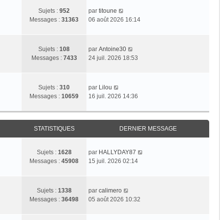
C
Sujets :
952
par
titoune
o
Messages :
31363
06 août 2026 16:14
n
s
u
C
Sujets :
108
par
Antoine30
l
o
Messages :
7433
24 juil. 2026 18:53
t
n
e
s
r
u
C
Sujets :
310
par
Lilou
l
l
o
Messages :
10659
16 juil. 2026 14:36
e
t
n
d
e
s
e
r
u
r
l
STATISTIQUES
DERNIER MESSAGE
l
n
e
t
i
d
e
e
C
Sujets :
1628
par
HALLYDAY87
e
r
r
o
Messages :
45908
15 juil. 2026 02:14
r
l
m
n
n
e
e
s
i
d
s
u
C
e
Sujets :
1338
par
calimero
e
s
l
o
r
Messages :
36498
05 août 2026 10:32
r
a
t
n
m
n
g
e
s
e
i