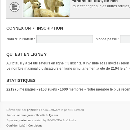
Parlons de tout, de rien
Pour échanger sur les autres artistes,
CONNEXION
•
INSCRIPTION
Nom d’utilisateur :
Mot de passe :
QUI EST EN LIGNE ?
Au total, il y a
14
utilisateurs en ligne :: 3 inscrits, 0 invisible et 11 invités (se
Le nombre maximal d’utilisateurs en ligne simultanément a été de
2104
le 24 
STATISTIQUES
221975
messages •
9153
sujets •
1600
membres • Notre membre le plus récen
Développé par
phpBB
® Forum Software © phpBB Limited
Traduction française officielle
©
Qiaeru
Style
we_universal
created by INVENTEA & v12mike
Confidentialité
|
Conditions