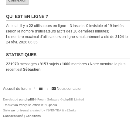
QUI EST EN LIGNE ?
Au total, il y a
22
utilisateurs en ligne :: 3 inscrits, 0 invisible et 19 invités
(selon le nombre d’utilisateurs actifs des 10 dernières minutes)
Le nombre maximal d’utilisateurs en ligne simultanément a été de
2104
le
24 févr. 2026 06:35
STATISTIQUES
221970
messages •
9153
sujets •
1600
membres • Notre membre le plus
récent est
Sébastien
Accueil du forum
Nous contacter
Développé par
phpBB
® Forum Software © phpBB Limited
Traduction française officielle
©
Qiaeru
Style
we_universal
created by INVENTEA & v12mike
Confidentialité
|
Conditions