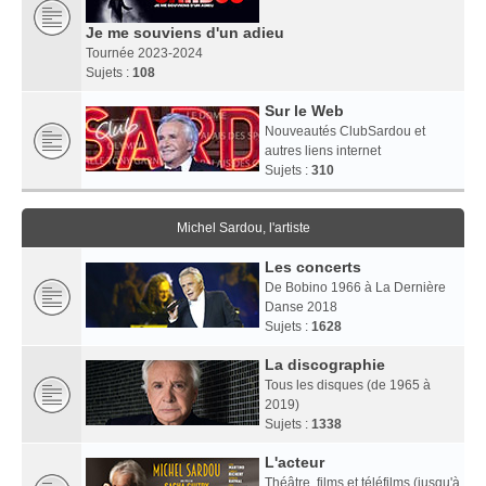
Je me souviens d'un adieu
Tournée 2023-2024
Sujets :
108
Sur le Web
Nouveautés ClubSardou et
autres liens internet
Sujets :
310
Michel Sardou, l'artiste
Les concerts
De Bobino 1966 à La Dernière
Danse 2018
Sujets :
1628
La discographie
Tous les disques (de 1965 à
2019)
Sujets :
1338
L'acteur
Théâtre, films et téléfilms (jusqu'à