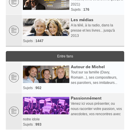
2021)
Sujets :
176
Les médias
A la télé, à la radio, dans la
presse et les livres... jusqu'à
2013
Sujets :
1447
Entre fans
Autour de Michel
Tout sur sa famille (Davy,
Romain...), ses compositeurs,
ses paroliers, ses imitateurs...
Sujets :
902
Passionnément
Venez ici vous présenter, ou
nous raconter votre passion, vos
anecdotes, vos rencontres avec
notre idole
Sujets :
993