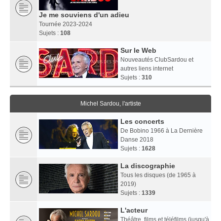
Je me souviens d'un adieu
Tournée 2023-2024
Sujets :
108
Sur le Web
Nouveautés ClubSardou et
autres liens internet
Sujets :
310
Michel Sardou, l'artiste
Les concerts
De Bobino 1966 à La Dernière
Danse 2018
Sujets :
1628
La discographie
Tous les disques (de 1965 à
2019)
Sujets :
1339
L'acteur
Théâtre, films et téléfilms (jusqu'à