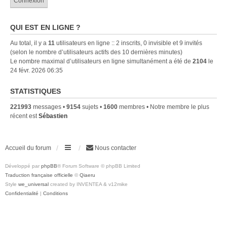
QUI EST EN LIGNE ?
Au total, il y a
11
utilisateurs en ligne :: 2 inscrits, 0 invisible et 9 invités
(selon le nombre d’utilisateurs actifs des 10 dernières minutes)
Le nombre maximal d’utilisateurs en ligne simultanément a été de
2104
le
24 févr. 2026 06:35
STATISTIQUES
221993
messages •
9154
sujets •
1600
membres • Notre membre le plus
récent est
Sébastien
Accueil du forum
Nous contacter
Développé par
phpBB
® Forum Software © phpBB Limited
Traduction française officielle
©
Qiaeru
Style
we_universal
created by INVENTEA & v12mike
Confidentialité
|
Conditions