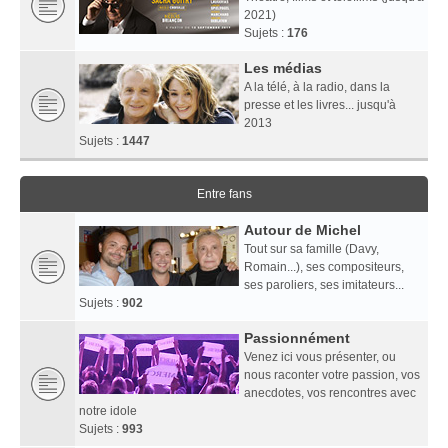
2021)
Sujets :
176
Les médias
A la télé, à la radio, dans la
presse et les livres... jusqu'à
2013
Sujets :
1447
Entre fans
Autour de Michel
Tout sur sa famille (Davy,
Romain...), ses compositeurs,
ses paroliers, ses imitateurs...
Sujets :
902
Passionnément
Venez ici vous présenter, ou
nous raconter votre passion, vos
anecdotes, vos rencontres avec
notre idole
Sujets :
993