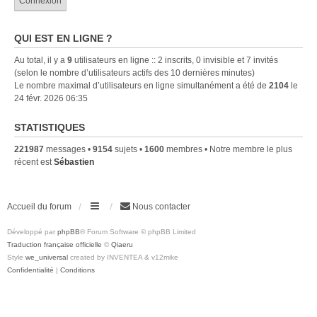
QUI EST EN LIGNE ?
Au total, il y a
9
utilisateurs en ligne :: 2 inscrits, 0 invisible et 7 invités
(selon le nombre d’utilisateurs actifs des 10 dernières minutes)
Le nombre maximal d’utilisateurs en ligne simultanément a été de
2104
le
24 févr. 2026 06:35
STATISTIQUES
221987
messages •
9154
sujets •
1600
membres • Notre membre le plus
récent est
Sébastien
Accueil du forum
Nous contacter
Développé par
phpBB
® Forum Software © phpBB Limited
Traduction française officielle
©
Qiaeru
Style
we_universal
created by INVENTEA & v12mike
Confidentialité
|
Conditions