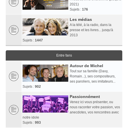
2021)
Sujets :
176
Les médias
A la télé, à la radio, dans la
presse et les livres... jusqu'à
2013
Sujets :
1447
Entre fans
Autour de Michel
Tout sur sa famille (Davy,
Romain...), ses compositeurs,
ses paroliers, ses imitateurs...
Sujets :
902
Passionnément
Venez ici vous présenter, ou
nous raconter votre passion, vos
anecdotes, vos rencontres avec
notre idole
Sujets :
993