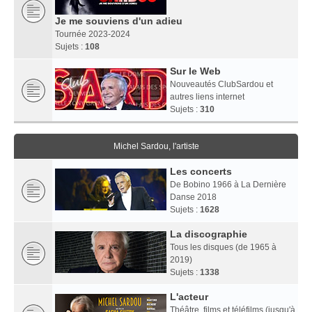
Je me souviens d'un adieu
Tournée 2023-2024
Sujets :
108
Sur le Web
Nouveautés ClubSardou et
autres liens internet
Sujets :
310
Michel Sardou, l'artiste
Les concerts
De Bobino 1966 à La Dernière
Danse 2018
Sujets :
1628
La discographie
Tous les disques (de 1965 à
2019)
Sujets :
1338
L'acteur
Théâtre, films et téléfilms (jusqu'à