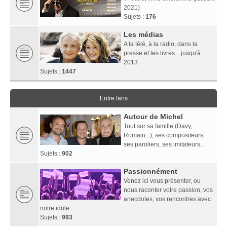
2021)
Sujets :
176
Les médias
A la télé, à la radio, dans la
presse et les livres... jusqu'à
2013
Sujets :
1447
Entre fans
Autour de Michel
Tout sur sa famille (Davy,
Romain...), ses compositeurs,
ses paroliers, ses imitateurs...
Sujets :
902
Passionnément
Venez ici vous présenter, ou
nous raconter votre passion, vos
anecdotes, vos rencontres avec
notre idole
Sujets :
993