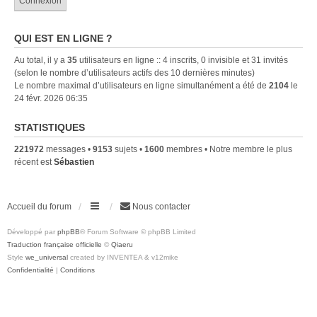
QUI EST EN LIGNE ?
Au total, il y a
35
utilisateurs en ligne :: 4 inscrits, 0 invisible et 31 invités
(selon le nombre d’utilisateurs actifs des 10 dernières minutes)
Le nombre maximal d’utilisateurs en ligne simultanément a été de
2104
le
24 févr. 2026 06:35
STATISTIQUES
221972
messages •
9153
sujets •
1600
membres • Notre membre le plus
récent est
Sébastien
Accueil du forum
Nous contacter
Développé par
phpBB
® Forum Software © phpBB Limited
Traduction française officielle
©
Qiaeru
Style
we_universal
created by INVENTEA & v12mike
Confidentialité
|
Conditions