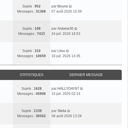
C
Sujets :
952
par
titoune
o
Messages :
31368
07 août 2026 15:39
n
s
u
C
Sujets :
108
par
Antoine30
l
o
Messages :
7433
24 juil. 2026 18:53
t
n
e
s
r
u
C
Sujets :
310
par
Lilou
l
l
o
Messages :
10659
16 juil. 2026 14:36
e
t
n
d
e
s
e
r
u
r
l
STATISTIQUES
DERNIER MESSAGE
l
n
e
t
i
d
e
e
C
Sujets :
1628
par
HALLYDAY87
e
r
r
o
Messages :
45908
15 juil. 2026 02:14
r
l
m
n
n
e
e
s
i
d
s
u
C
e
Sujets :
1339
par
Stella
e
s
l
o
r
Messages :
36502
08 août 2026 13:28
r
a
t
n
m
n
g
e
s
e
i