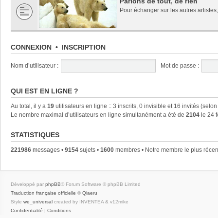
Parlons de tout, de rien
Pour échanger sur les autres artistes,
CONNEXION
•
INSCRIPTION
Nom d’utilisateur :
Mot de passe :
QUI EST EN LIGNE ?
Au total, il y a
19
utilisateurs en ligne :: 3 inscrits, 0 invisible et 16 invités (se
Le nombre maximal d’utilisateurs en ligne simultanément a été de
2104
le 24 
STATISTIQUES
221986
messages •
9154
sujets •
1600
membres • Notre membre le plus récen
Développé par
phpBB
® Forum Software © phpBB Limited
Traduction française officielle
©
Qiaeru
Style
we_universal
created by INVENTEA & v12mike
Confidentialité
|
Conditions