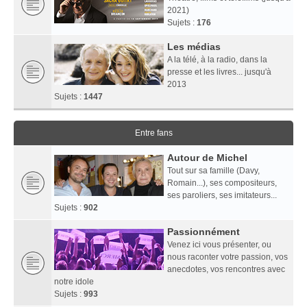
2021)
Sujets :
176
Les médias
A la télé, à la radio, dans la
presse et les livres... jusqu'à
2013
Sujets :
1447
Entre fans
Autour de Michel
Tout sur sa famille (Davy,
Romain...), ses compositeurs,
ses paroliers, ses imitateurs...
Sujets :
902
Passionnément
Venez ici vous présenter, ou
nous raconter votre passion, vos
anecdotes, vos rencontres avec
notre idole
Sujets :
993