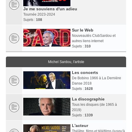
Je me souviens d'un adieu
Tournée 2023-2024
Sujets :
108
Sur le Web
Nouveautés ClubSardou et
autres liens internet
Sujets :
310
Michel Sardou, l'artiste
Les concerts
De Bobino 1966 à La Dernière
Danse 2018
Sujets :
1628
La discographie
Tous les disques (de 1965 à
2019)
Sujets :
1339
L'acteur
Théâtre, films et téléfilms (jusqu'à