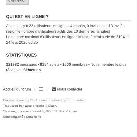
QUI EST EN LIGNE ?
Au total, il y a
22
utilisateurs en ligne :: 4 inscrits, 0 invisible et 18 invités
(selon le nombre d’utilisateurs actifs des 10 dernières minutes)
Le nombre maximal d’utilisateurs en ligne simultanément a été de
2104
le
24 févr. 2026 06:35
STATISTIQUES
221982
messages •
9154
sujets •
1600
membres • Notre membre le plus
récent est
Sébastien
Accueil du forum
Nous contacter
Développé par
phpBB
® Forum Software © phpBB Limited
Traduction française officielle
©
Qiaeru
Style
we_universal
created by INVENTEA & v12mike
Confidentialité
|
Conditions