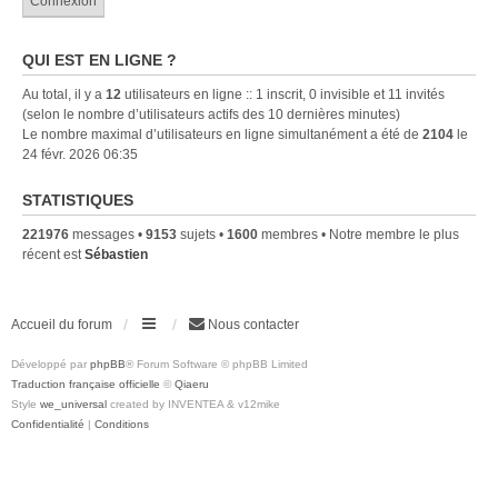
QUI EST EN LIGNE ?
Au total, il y a
12
utilisateurs en ligne :: 1 inscrit, 0 invisible et 11 invités
(selon le nombre d’utilisateurs actifs des 10 dernières minutes)
Le nombre maximal d’utilisateurs en ligne simultanément a été de
2104
le
24 févr. 2026 06:35
STATISTIQUES
221976
messages •
9153
sujets •
1600
membres • Notre membre le plus
récent est
Sébastien
Accueil du forum
Nous contacter
Développé par
phpBB
® Forum Software © phpBB Limited
Traduction française officielle
©
Qiaeru
Style
we_universal
created by INVENTEA & v12mike
Confidentialité
|
Conditions