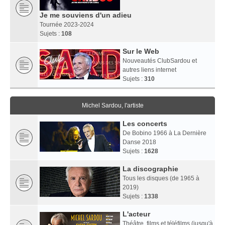
Je me souviens d'un adieu
Tournée 2023-2024
Sujets :
108
Sur le Web
Nouveautés ClubSardou et
autres liens internet
Sujets :
310
Michel Sardou, l'artiste
Les concerts
De Bobino 1966 à La Dernière
Danse 2018
Sujets :
1628
La discographie
Tous les disques (de 1965 à
2019)
Sujets :
1338
L'acteur
Théâtre, films et téléfilms (jusqu'à