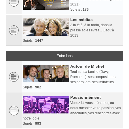
2021)
Sujets :
176
Les médias
A la télé, à la radio, dans la
presse et les livres... jusqu'à
2013
Sujets :
1447
Entre fans
Autour de Michel
Tout sur sa famille (Davy,
Romain...), ses compositeurs,
ses paroliers, ses imitateurs...
Sujets :
902
Passionnément
Venez ici vous présenter, ou
nous raconter votre passion, vos
anecdotes, vos rencontres avec
notre idole
Sujets :
993