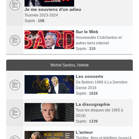
Je me souviens d'un adieu
Tournée 2023-2024
Sujets :
108
Sur le Web
Nouveautés ClubSardou et
autres liens internet
Sujets :
310
Michel Sardou, l'artiste
Les concerts
De Bobino 1966 à La Dernière
Danse 2018
Sujets :
1628
La discographie
Tous les disques (de 1965 à
2019)
Sujets :
1339
L'acteur
Théâtre, films et téléfilms (jusqu'à