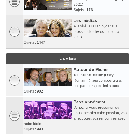
2021)
Sujets :
176
Les médias
A la télé, à la radio, dans la
presse et les livres... jusqu'à
2013
Sujets :
1447
Entre fans
Autour de Michel
Tout sur sa famille (Davy,
Romain...), ses compositeurs,
ses paroliers, ses imitateurs...
Sujets :
902
Passionnément
Venez ici vous présenter, ou
nous raconter votre passion, vos
anecdotes, vos rencontres avec
notre idole
Sujets :
993