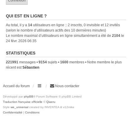
QUI EST EN LIGNE ?
Au total, il y a
14
utilisateurs en ligne :: 2 inscrits, 0 invisible et 12 invités
(selon le nombre d’utilisateurs actifs des 10 dernières minutes)
Le nombre maximal d’utilisateurs en ligne simultanément a été de
2104
le
24 févr. 2026 06:35
STATISTIQUES
221991
messages •
9154
sujets •
1600
membres • Notre membre le plus
récent est
Sébastien
Accueil du forum
Nous contacter
Développé par
phpBB
® Forum Software © phpBB Limited
Traduction française officielle
©
Qiaeru
Style
we_universal
created by INVENTEA & v12mike
Confidentialité
|
Conditions