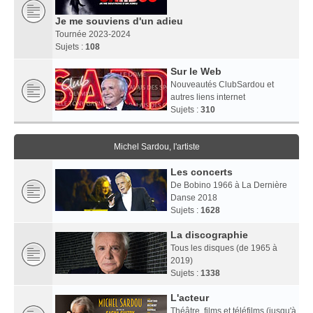
Je me souviens d'un adieu
Tournée 2023-2024
Sujets :
108
Sur le Web
Nouveautés ClubSardou et
autres liens internet
Sujets :
310
Michel Sardou, l'artiste
Les concerts
De Bobino 1966 à La Dernière
Danse 2018
Sujets :
1628
La discographie
Tous les disques (de 1965 à
2019)
Sujets :
1338
L'acteur
Théâtre, films et téléfilms (jusqu'à