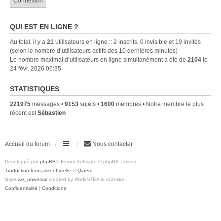
QUI EST EN LIGNE ?
Au total, il y a
21
utilisateurs en ligne :: 2 inscrits, 0 invisible et 19 invités
(selon le nombre d’utilisateurs actifs des 10 dernières minutes)
Le nombre maximal d’utilisateurs en ligne simultanément a été de
2104
le
24 févr. 2026 06:35
STATISTIQUES
221975
messages •
9153
sujets •
1600
membres • Notre membre le plus
récent est
Sébastien
Accueil du forum
Nous contacter
Développé par
phpBB
® Forum Software © phpBB Limited
Traduction française officielle
©
Qiaeru
Style
we_universal
created by INVENTEA & v12mike
Confidentialité
|
Conditions