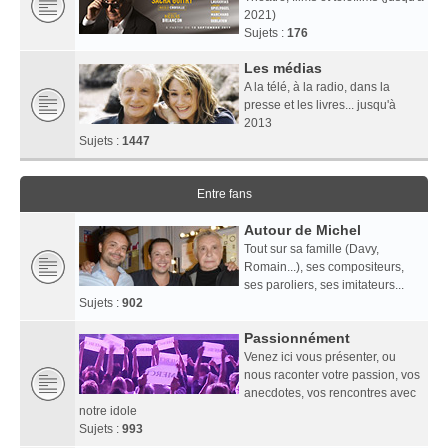
2021)
Sujets :
176
Les médias
A la télé, à la radio, dans la
presse et les livres... jusqu'à
2013
Sujets :
1447
Entre fans
Autour de Michel
Tout sur sa famille (Davy,
Romain...), ses compositeurs,
ses paroliers, ses imitateurs...
Sujets :
902
Passionnément
Venez ici vous présenter, ou
nous raconter votre passion, vos
anecdotes, vos rencontres avec
notre idole
Sujets :
993