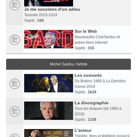
Je me souviens d'un adieu
Tournée 2023-2024
Sujets :
108
Sur le Web
Nouveautés ClubSardou et
autres liens internet
Sujets :
310
Michel Sardou, l'artiste
Les concerts
De Bobino 1966 à La Dernière
Danse 2018
Sujets :
1628
La discographie
Tous les disques (de 1965 à
2019)
Sujets :
1338
L'acteur
Théâtre, films et téléfilms (jusqu'à