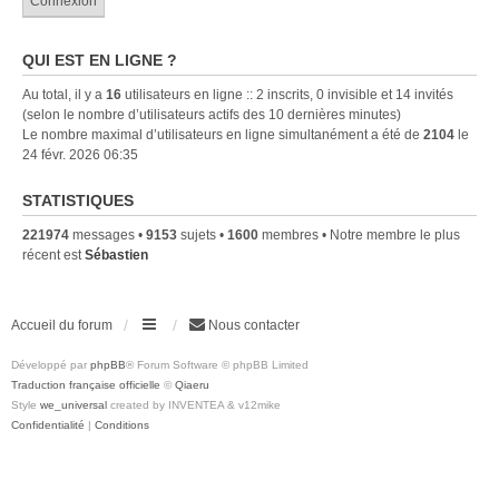
QUI EST EN LIGNE ?
Au total, il y a
16
utilisateurs en ligne :: 2 inscrits, 0 invisible et 14 invités
(selon le nombre d’utilisateurs actifs des 10 dernières minutes)
Le nombre maximal d’utilisateurs en ligne simultanément a été de
2104
le
24 févr. 2026 06:35
STATISTIQUES
221974
messages •
9153
sujets •
1600
membres • Notre membre le plus
récent est
Sébastien
Accueil du forum
Nous contacter
Développé par
phpBB
® Forum Software © phpBB Limited
Traduction française officielle
©
Qiaeru
Style
we_universal
created by INVENTEA & v12mike
Confidentialité
|
Conditions