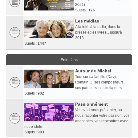
2021)
Sujets :
176
Les médias
A la télé, à la radio, dans la
presse et les livres... jusqu'à
2013
Sujets :
1447
Entre fans
Autour de Michel
Tout sur sa famille (Davy,
Romain...), ses compositeurs,
ses paroliers, ses imitateurs...
Sujets :
902
Passionnément
Venez ici vous présenter, ou
nous raconter votre passion, vos
anecdotes, vos rencontres avec
notre idole
Sujets :
993