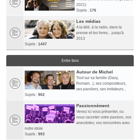
2021)
Sujets :
176
Les médias
A la télé, à la radio, dans la
presse et les livres... jusqu'à
2013
Sujets :
1447
Entre fans
Autour de Michel
Tout sur sa famille (Davy,
Romain...), ses compositeurs,
ses paroliers, ses imitateurs...
Sujets :
902
Passionnément
Venez ici vous présenter, ou
nous raconter votre passion, vos
anecdotes, vos rencontres avec
notre idole
Sujets :
993