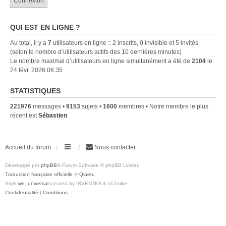
QUI EST EN LIGNE ?
Au total, il y a
7
utilisateurs en ligne :: 2 inscrits, 0 invisible et 5 invités
(selon le nombre d’utilisateurs actifs des 10 dernières minutes)
Le nombre maximal d’utilisateurs en ligne simultanément a été de
2104
le
24 févr. 2026 06:35
STATISTIQUES
221976
messages •
9153
sujets •
1600
membres • Notre membre le plus
récent est
Sébastien
Accueil du forum
Nous contacter
Développé par
phpBB
® Forum Software © phpBB Limited
Traduction française officielle
©
Qiaeru
Style
we_universal
created by INVENTEA & v12mike
Confidentialité
|
Conditions