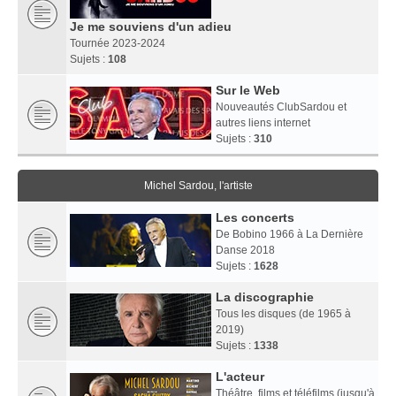
Je me souviens d'un adieu
Tournée 2023-2024
Sujets :
108
Sur le Web
Nouveautés ClubSardou et
autres liens internet
Sujets :
310
Michel Sardou, l'artiste
Les concerts
De Bobino 1966 à La Dernière
Danse 2018
Sujets :
1628
La discographie
Tous les disques (de 1965 à
2019)
Sujets :
1338
L'acteur
Théâtre, films et téléfilms (jusqu'à