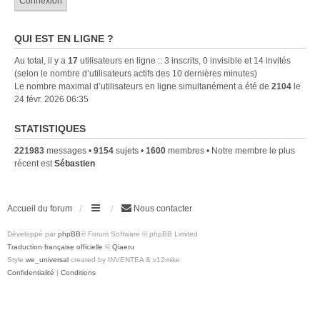
QUI EST EN LIGNE ?
Au total, il y a
17
utilisateurs en ligne :: 3 inscrits, 0 invisible et 14 invités
(selon le nombre d’utilisateurs actifs des 10 dernières minutes)
Le nombre maximal d’utilisateurs en ligne simultanément a été de
2104
le
24 févr. 2026 06:35
STATISTIQUES
221983
messages •
9154
sujets •
1600
membres • Notre membre le plus
récent est
Sébastien
Accueil du forum
Nous contacter
Développé par
phpBB
® Forum Software © phpBB Limited
Traduction française officielle
©
Qiaeru
Style
we_universal
created by INVENTEA & v12mike
Confidentialité
|
Conditions