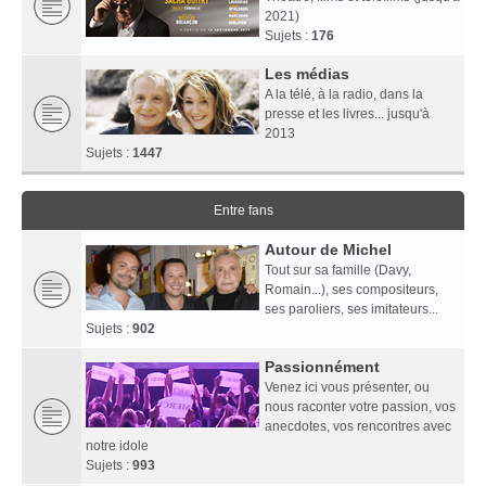
2021)
Sujets :
176
Les médias
A la télé, à la radio, dans la
presse et les livres... jusqu'à
2013
Sujets :
1447
Entre fans
Autour de Michel
Tout sur sa famille (Davy,
Romain...), ses compositeurs,
ses paroliers, ses imitateurs...
Sujets :
902
Passionnément
Venez ici vous présenter, ou
nous raconter votre passion, vos
anecdotes, vos rencontres avec
notre idole
Sujets :
993