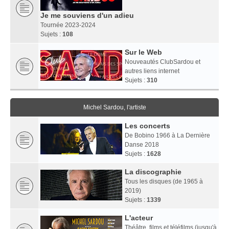
Je me souviens d'un adieu
Tournée 2023-2024
Sujets :
108
Sur le Web
Nouveautés ClubSardou et
autres liens internet
Sujets :
310
Michel Sardou, l'artiste
Les concerts
De Bobino 1966 à La Dernière
Danse 2018
Sujets :
1628
La discographie
Tous les disques (de 1965 à
2019)
Sujets :
1339
L'acteur
Théâtre, films et téléfilms (jusqu'à