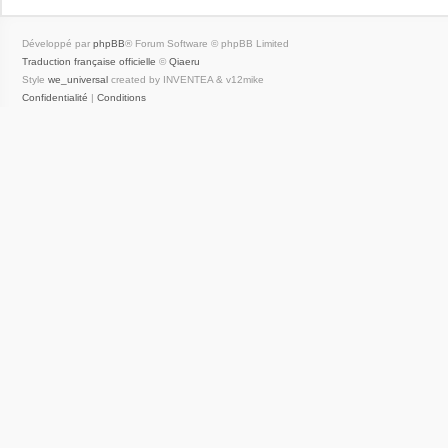
Développé par
phpBB
® Forum Software © phpBB Limited
Traduction française officielle
©
Qiaeru
Style
we_universal
created by INVENTEA & v12mike
Confidentialité
|
Conditions