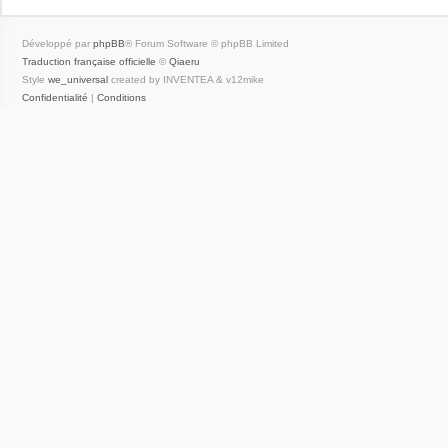
Développé par
phpBB
® Forum Software © phpBB Limited
Traduction française officielle
©
Qiaeru
Style
we_universal
created by INVENTEA & v12mike
Confidentialité
|
Conditions