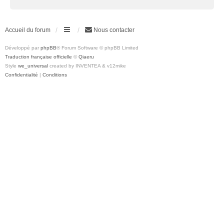
Accueil du forum
Nous contacter
Développé par
phpBB
® Forum Software © phpBB Limited
Traduction française officielle
©
Qiaeru
Style
we_universal
created by INVENTEA & v12mike
Confidentialité
|
Conditions