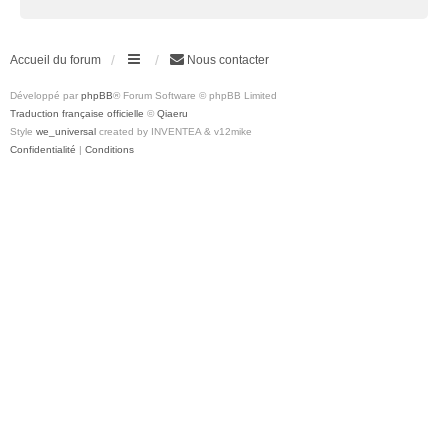
Accueil du forum
Nous contacter
Développé par
phpBB
® Forum Software © phpBB Limited
Traduction française officielle
©
Qiaeru
Style
we_universal
created by INVENTEA & v12mike
Confidentialité
|
Conditions